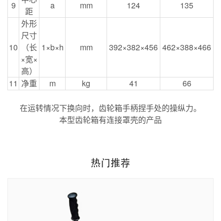
9
a
mm
124
135
距
外形
尺寸
10
（长
1
×
b
×
h
mm
392
×382×
456
462
×388×466
×宽×
高）
11
净重
m
kg
41
66
在运转情况下换向时，齿轮箱手柄捏手处的操纵力。
本型齿轮箱有连接罩壳的产品
热门推荐