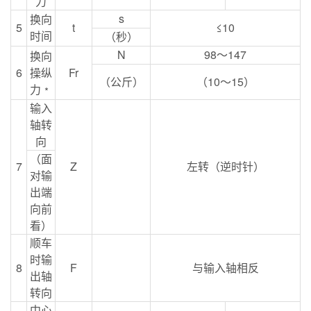
力
s
换向
5
t
≤
10
时间
（秒）
N
98
～
147
换向
6
操纵
Fr
（公斤）
（
10
～
15
）
力﹡
输入
轴转
向
（面
7
Z
左转（逆时针）
对输
出端
向前
看）
顺车
时输
8
F
与输入轴相反
出轴
转向
中心