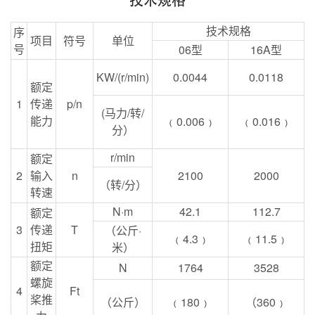
技术规格
序
项目
符号
单位
号
06
型
16A
型
KW/(r/min)
0.0044
0.0118
额定
1
传递
p/n
(
马力
/
转
/
能力
﹙
0.006
﹚
﹙
0.016
﹚
分）
r/min
额定
2
输入
n
2100
2000
（转
/
分）
转速
N
·
m
42.1
112.7
额定
3
传递
T
（公斤·
﹙
4.3
﹚
﹙
11.5
﹚
扭矩
米）
额定
N
1764
3528
螺旋
4
Ft
桨推
（公斤）
﹙
180
﹚
（
360
﹚